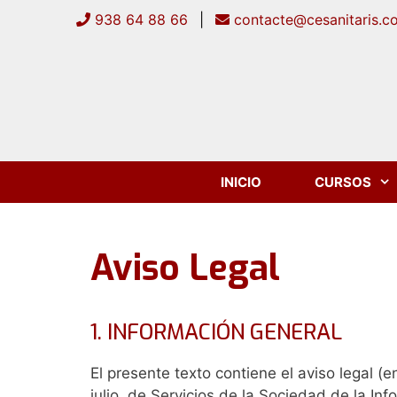
Saltar
938 64 88 66
|
contacte@cesanitaris.c
al
contenido
INICIO
CURSOS
Aviso Legal
1. INFORMACIÓN GENERAL
El presente texto contiene el aviso legal (
julio, de Servicios de la Sociedad de la Inf