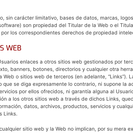
, sin carácter limitativo, bases de datos, marcas, log
y software) son propiedad del Titular de la Web o el Tit
 por los correspondientes derechos de propiedad intelect
OS WEB
uarios enlaces a otros sitios web gestionados por terce
exto, banners, botones, directorios y cualquier otra he
a Web o sitios web de terceros (en adelante, “Links”). La
o que se diga expresamente lo contrario, ni supone la 
ervicios por ellos ofrecidos, ni garantía alguna al Usuar
ión a los otros sitios web a través de dichos Links, qu
ormación, datos, archivos, productos, servicios y cualqui
s Links.
cualquier sitio web y la Web no implican, por su mera ex