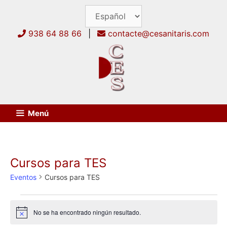
Saltar
al
contenido
938 64 88 66
|
contacte@cesanitaris.com
Menú
Cursos para TES
Eventos
Cursos para TES
Eventos
No se ha encontrado ningún resultado.
A
v