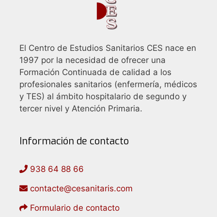
a
a
q
.
s
u
d
e
El Centro de Estudios Sanitarios CES nace en
e
d
1997 por la necesidad de ofrecer una
E
a
Formación Continuada de calidad a los
v
y
profesionales sanitarios (enfermería, médicos
e
y TES) al ámbito hospitalario de segundo y
v
n
tercer nivel y Atención Primaria.
i
t
s
o
Información de contacto
t
a
938 64 88 66
s
d
contacte@cesanitaris.com
e
Formulario de contacto