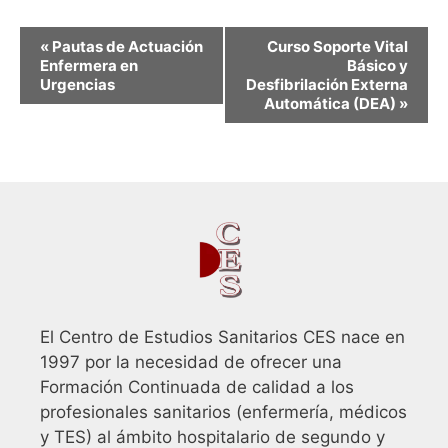
N
«
Pautas de Actuación
Curso Soporte Vital
a
Enfermera en
Básico y
Urgencias
Desfibrilación Externa
v
Automática (DEA)
»
e
g
a
c
i
ó
n
d
El Centro de Estudios Sanitarios CES nace en
e
1997 por la necesidad de ofrecer una
l
Formación Continuada de calidad a los
E
profesionales sanitarios (enfermería, médicos
v
y TES) al ámbito hospitalario de segundo y