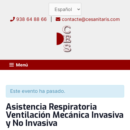
Saltar
al
contenido
938 64 88 66
|
contacte@cesanitaris.com
Menú
Este evento ha pasado.
Asistencia Respiratoria
Ventilación Mecánica Invasiva
y No Invasiva