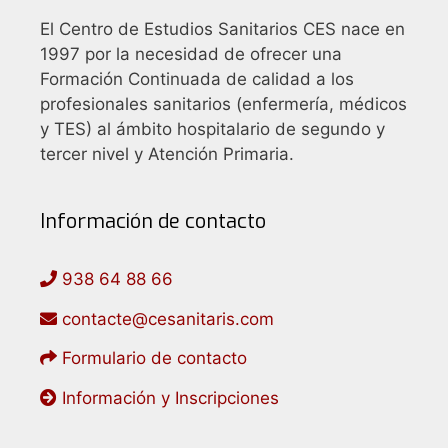
n
d
El Centro de Estudios Sanitarios CES nace en
e
1997 por la necesidad de ofrecer una
Formación Continuada de calidad a los
l
profesionales sanitarios (enfermería, médicos
E
y TES) al ámbito hospitalario de segundo y
v
tercer nivel y Atención Primaria.
e
n
Información de contacto
t
o
938 64 88 66
contacte@cesanitaris.com
Formulario de contacto
Información y Inscripciones