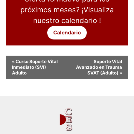
próximos meses? ¡Visualiza
nuestro calendario !
Calendario
N
«
Curso Soporte Vital
Soporte Vital
a
Inmediato (SVI)
Avanzado en Trauma
Adulto
SVAT (Adulto)
»
v
e
g
a
c
i
ó