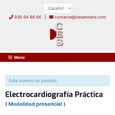
Saltar
al
contenido
938 64 88 66
|
contacte@cesanitaris.com
Menú
Este evento ha pasado.
Electrocardiografía Práctica
( Modalidad presencial )