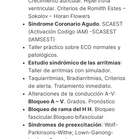
Crecimiento auricular. Hipertrófia
ventricular. Criterios de Romilth Estes –
Sokolov – Horan Flowers
Síndrome Coronario Agudo
. SCAEST
(Activación Codigo IAM) -SCASEST
(IAMSEST)
Taller pràctico sobre ECG normales y
patológicos.
Estudio sindrómico de las arrítmias
:
Taller de arritmias con simulador.
Taquiarritmias, Bradiarritmias, Criterios
de alerta. Tratamiento inmediato.
Alteraciones de la conducción A-V:
Bloqueo A – V
. Grados. Pronóstico
Bloqueo de rama del H H
. Bloqueo
fascicular.Bloqueo bifascicular
Síndromes de preexcitación
: Wolf-
Parkinsons-Withe; Lown-Ganong-