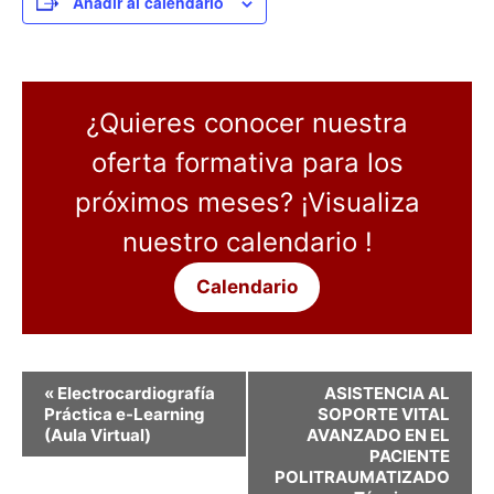
Añadir al calendario
¿Quieres conocer nuestra
oferta formativa para los
próximos meses? ¡Visualiza
nuestro calendario !
Calendario
N
«
Electrocardiografía
ASISTENCIA AL
a
Práctica e-Learning
SOPORTE VITAL
(Aula Virtual)
AVANZADO EN EL
v
PACIENTE
e
POLITRAUMATIZADO