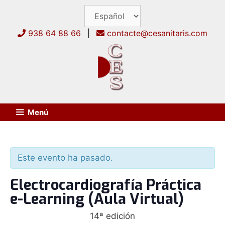
Saltar
al
contenido
938 64 88 66
|
contacte@cesanitaris.com
Menú
Este evento ha pasado.
Electrocardiografía Práctica
e-Learning (Aula Virtual)
14ª edición