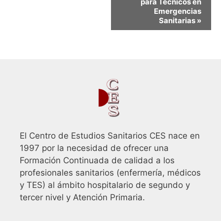
para Técnicos en
g
Emergencias
a
Sanitarias
»
c
i
ó
n
d
e
l
E
El Centro de Estudios Sanitarios CES nace en
v
1997 por la necesidad de ofrecer una
e
Formación Continuada de calidad a los
n
profesionales sanitarios (enfermería, médicos
t
y TES) al ámbito hospitalario de segundo y
tercer nivel y Atención Primaria.
o