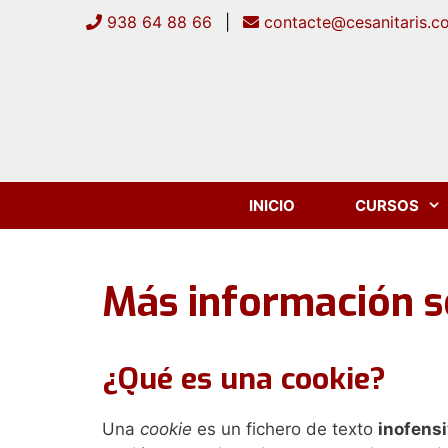
Saltar
938 64 88 66
|
contacte@cesanitaris.c
al
contenido
INICIO
CURSOS
Más información s
¿Qué es una cookie?
Una
cookie
es un fichero de texto
inofens