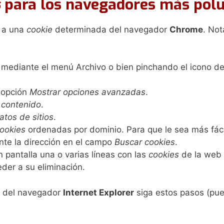
s
para los navegadores más polu
r a una
cookie
determinada del navegador
Chrome
. Not
 mediante el menú Archivo o bien pinchando el icono de
a opción
Mostrar opciones avanzadas
.
 contenido
.
atos de sitios
.
ookies
ordenadas por dominio. Para que le sea más fáci
nte la dirección en el campo
Buscar cookies
.
en pantalla una o varias líneas con las
cookies
de la web s
der a su eliminación.
del navegador
Internet Explorer
siga estos pasos (pued