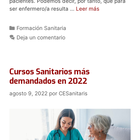
pacientes. Podemos decir, por tanto, que para
ser enfermero/a resulta …
Leer más
Categorías
Formación Sanitaria
Deja un comentario
Cursos Sanitarios más
demandados en 2022
agosto 9, 2022
por
CESanitaris