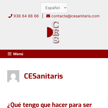
Saltar
al
contenido
938 64 88 66
|
contacte@cesanitaris.com
Menú
CESanitaris
¿Qué tengo que hacer para ser