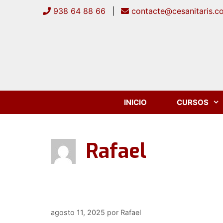
Saltar
938 64 88 66
|
contacte@cesanitaris.c
al
contenido
INICIO
CURSOS
Rafael
agosto 11, 2025
por
Rafael